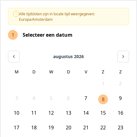
!
Alle tijdsloten zijn in locale tijd weergegeven:
Europa/Amsterdam
1
Selecteer een datum
augustus 2026
M
D
W
D
V
Z
Z
1
2
3
4
5
6
7
9
8
10
11
12
13
14
15
16
17
18
19
20
21
22
23