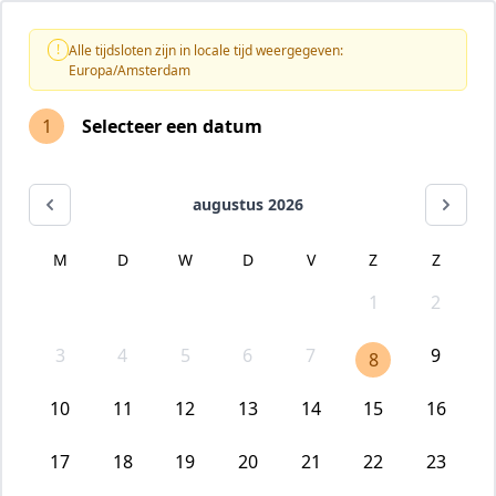
!
Alle tijdsloten zijn in locale tijd weergegeven:
Europa/Amsterdam
1
Selecteer een datum
augustus 2026
M
D
W
D
V
Z
Z
1
2
3
4
5
6
7
9
8
10
11
12
13
14
15
16
17
18
19
20
21
22
23