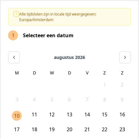
!
Alle tijdsloten zijn in locale tijd weergegeven:
Europa/Amsterdam
1
Selecteer een datum
augustus 2026
M
D
W
D
V
Z
Z
1
2
3
4
5
6
7
8
9
11
12
13
14
15
16
10
17
18
19
20
21
22
23