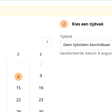
2
Kies een tijdvak
Tijdslot
Geen tijdsloten beschikbaar.
Geselecteerde datum: 8 augus
Z
Z
1
2
9
8
15
16
22
23
29
30