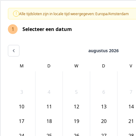
!
Alle tijdsloten zijn in locale tijd weergegeven: Europa/Amsterdam
1
Selecteer een datum
augustus 2026
M
D
W
D
V
3
4
5
6
7
10
11
12
13
14
17
18
19
20
21
24
25
26
27
28